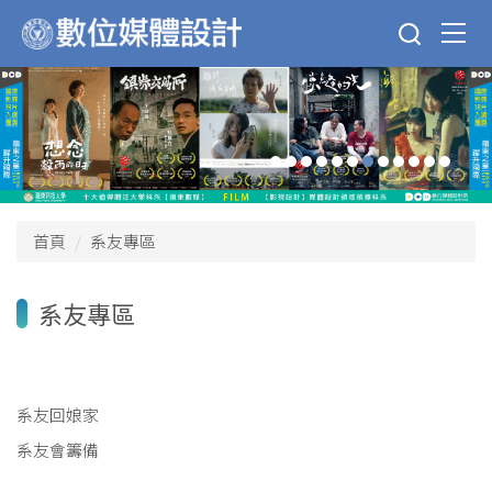
跳
到
主
要
內
容
區
首頁
系友專區
系友專區
系友回娘家
系友會籌備