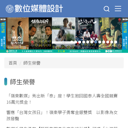
跳
到
主
要
內
容
區
首頁
師生榮譽
師生榮譽
「嶺東數媒」秀出新「泰」度！學生抱回國泰人壽全國競賽
16萬元獎金！
響應「台灣女孩日」！嶺東學子勇奪金銀雙獎 以影像為女
孩發聲