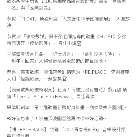
數媒系學生勇奪【旺旺集團產品廣告設計獎】類項「台灣第
一名」與「國際銀獎」
恭賀 「FLOAT」榮獲印度「人文藝術科學國際影展」--入圍放
映
恭賀 🎉「嶺東數媒」吳崇榮老師指導的動畫《FLOAT》🎈榮
獲西班牙「停格影展」— 最佳小說🏆
三部畢業短片作品，「記憶謊言」、「離別沒有吉時」、
「那年，回家」入選受邀桃園電影節的節目放映。
恭喜「嶺東數媒」廖偉智老師指導的「RE:PLACE」🏆榮獲義
大利「怪誕影展」—榮譽獎🏆
【嶺東數媒影視新浪潮】狂賀！《離別沒有吉時》黎九麟 榮
獲「Tigertail Asian Film Festival 」最佳導演
畢業即創業！第二屆動畫新秀孵育計畫，嶺東數媒入圍2組。
📢好消息來了！沙鹿深波圖書館再次帶來好活動～
【溯 TRACE BACK】 榮獲 「2024青春設計節」 音樂設計類
最佳設計獎