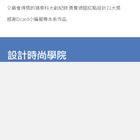
🎈最會得獎的嶺東科大創紀錄 勇奪德國紅點設計21大獎
感謝Dcard小編報導本系作品
嶺東科技大學 數位媒體設計系
台中市南屯區嶺東路一號 聖益樓B1
電話：04-2389-2088 分機 3812
Email：ltudcd@teamail.ltu.edu.tw
嶺東科技大學
設計時尚學院
設計時尚專業實習暨證照中心
視覺傳達設計系