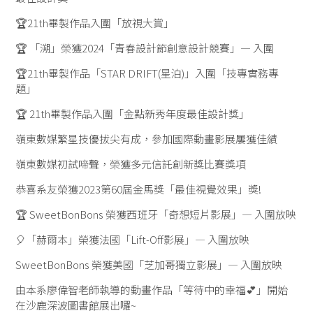
🏆21th畢製作品入圍「放視大賞」
🏆 「溯」榮獲2024「青春設計節創意設計競賽」— 入圍
🏆21th畢製作品「STAR DRIFT(星泊)」入圍「技專實務專
題」
🏆 21th畢製作品入圍「金點新秀年度最佳設計獎」
嶺東數媒繁星技優拔尖有成，參加國際動畫影展屢獲佳績
嶺東數媒初試啼聲，榮獲多元信託創新獎比賽獎項
恭喜系友榮獲2023第60屆金馬獎「最佳視覺效果」獎!
🏆 SweetBonBons 榮獲西班牙「奇想短片影展」— 入圍放映
🎈「赫爾本」榮獲法國「Lift-Off影展」— 入圍放映
SweetBonBons 榮獲美國「芝加哥獨立影展」— 入圍放映
由本系廖偉智老師執導的動畫作品「等待中的幸福💕」開始
在沙鹿深波圖書館展出囉~